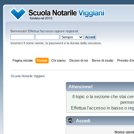
Benvenuto!
Effettua l'accesso
oppure
registrati
.
Inserisci il nome utente, la password e la durata della sessione.
Pagina iniziale
Forum
Chi siamo
Dicono di noi
Borse di studio
Prestito d'
Scuola Notarile Viggiani
Attenzione!
Il topic o la sezione che stai c
permess
Effettua l'accesso in basso o
reg
Accedi
Nome utent