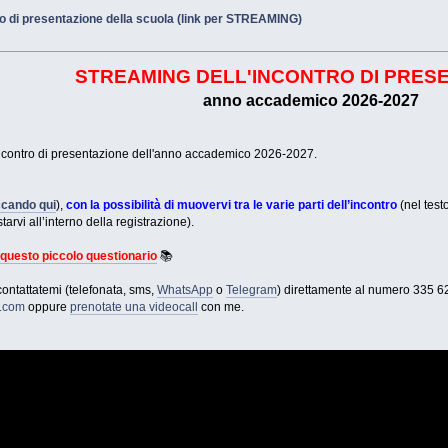
o di presentazione della scuola (link per STREAMING)
STREAMING DELL'INCONTRO DI PRES
anno accademico 2026-2027
l'incontro di presentazione dell'anno accademico 2026-2027.
ccando qui
),
con la possibilità di muovervi tra le varie parti dell’incontro
(nel test
tarvi all’interno della registrazione).
e
questo piccolo questionario
📚
 contattatemi (telefonata, sms,
WhatsApp
o
Telegram
) direttamente al numero 335 
e.com
oppure
prenotate una videocall
con me.