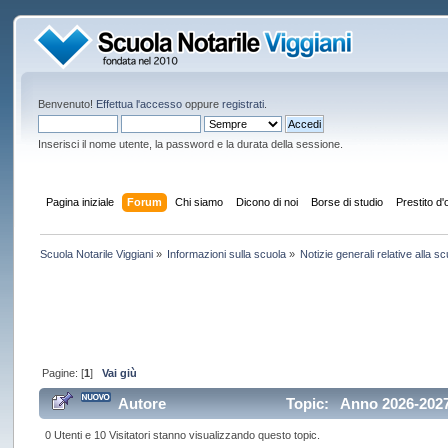
Benvenuto!
Effettua l'accesso
oppure
registrati
.
Inserisci il nome utente, la password e la durata della sessione.
Pagina iniziale
Forum
Chi siamo
Dicono di noi
Borse di studio
Prestito d
Scuola Notarile Viggiani
»
Informazioni sulla scuola
»
Notizie generali relative alla sc
Pagine: [
1
]
Vai giù
Autore
Topic:
Anno 2026-2027 
0 Utenti e 10 Visitatori stanno visualizzando questo topic.