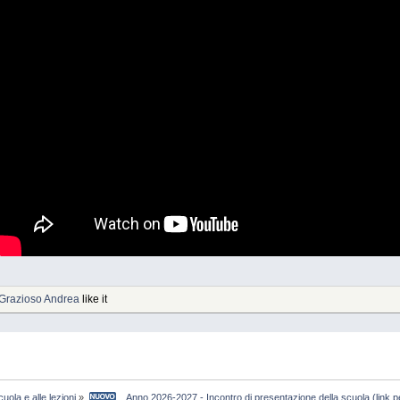
Grazioso Andrea
like it
cuola e alle lezioni
»
    Anno 2026-2027 - Incontro di presentazione della scuola (li