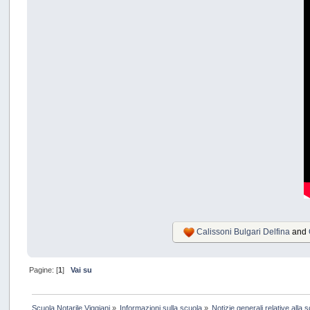
Calissoni Bulgari Delfina
and
Pagine: [
1
]
Vai su
Scuola Notarile Viggiani
»
Informazioni sulla scuola
»
Notizie generali relative alla s