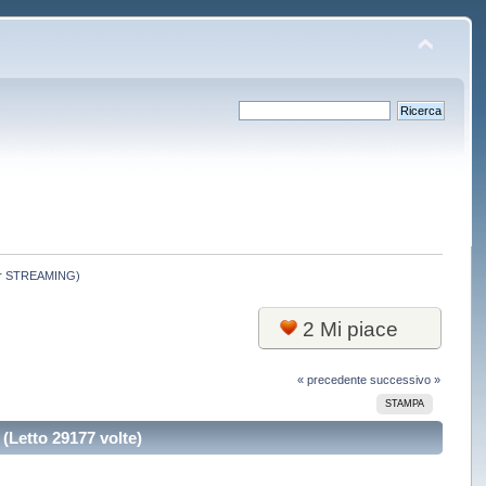
 per STREAMING)
2
Mi piace
« precedente
successivo »
STAMPA
(Letto 29177 volte)