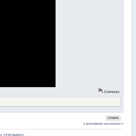
Connesso
STAMPA
« precedente
successivo »
nk per STREAMING)