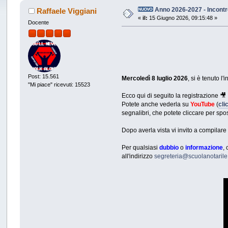
Anno 2026-2027 - Incontr
Raffaele Viggiani
«
il:
15 Giugno 2026, 09:15:48 »
Docente
Post: 15.561
Mercoledì 8 luglio 2026
, si è tenuto 
"Mi piace" ricevuti: 15523
Ecco qui di seguito la registrazione 🎥
Potete anche vederla su
YouTube
(
cli
segnalibri, che potete cliccare per spos
Dopo averla vista vi invito a compilar
Per qualsiasi
dubbio
o
informazione
,
all'indirizzo
segreteria@scuolanotaril